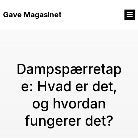
Videre
til
Gave Magasinet
indhold
Dampspærretap
e: Hvad er det,
og hvordan
fungerer det?