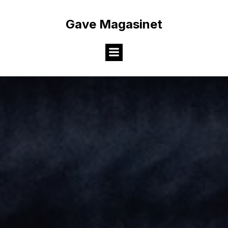
Videre
til
Gave Magasinet
indhold