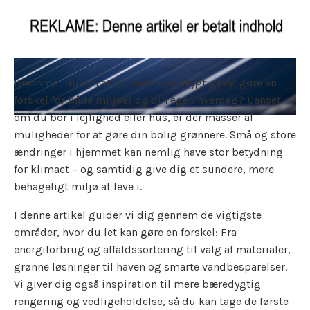
Drømmer du om at bo mere bæredygtigt og gøre en
forskel for både miljøet og din egen hverdag? Uanset
om du bor i lejlighed eller hus, er der masser af
muligheder for at gøre din bolig grønnere. Små og store
ændringer i hjemmet kan nemlig have stor betydning
for klimaet – og samtidig give dig et sundere, mere
behageligt miljø at leve i.
I denne artikel guider vi dig gennem de vigtigste
områder, hvor du let kan gøre en forskel: Fra
energiforbrug og affaldssortering til valg af materialer,
grønne løsninger til haven og smarte vandbesparelser.
Vi giver dig også inspiration til mere bæredygtig
rengøring og vedligeholdelse, så du kan tage de første