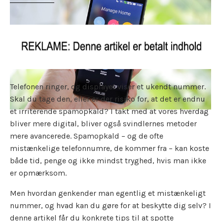
Telefonen ringer, og displayet viser et ukendt nummer.
Skal du tage den, eller er der risiko for, at det er endnu
et irriterende spamopkald? I takt med at vores hverdag
bliver mere digital, bliver også svindlernes metoder
mere avancerede. Spamopkald – og de ofte
mistænkelige telefonnumre, de kommer fra – kan koste
både tid, penge og ikke mindst tryghed, hvis man ikke
er opmærksom.
Men hvordan genkender man egentlig et mistænkeligt
nummer, og hvad kan du gøre for at beskytte dig selv? I
denne artikel får du konkrete tips til at spotte