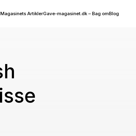
Magasinets Artikler
Gave-magasinet.dk – Bag om
Blog
sh
isse