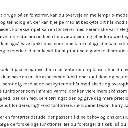
at bruge på en føntørrer, kan du overveje en mellempris-model
r og teknologier, der kan hjælpe med at beskytte dit hår mod 
heder. For eksempel kan en føntørrer med keramiske varmele
ævnt og reducere risikoen for overophedning eller forbrændin
kan også have funktioner som ionisk teknologi, der kan reduc
ogle mærker, der er kendt for at producere gode mellempris-f
rkæle dig selv og investere i en føntørrer i topklasse, kan du 
e kan have en række avancerede funktioner og teknologier, de
sh, samtidig med at de beskytter dit hår mod skade og overop
ve funktioner som infrarød varme, der kan være mere skånsom m
ghed, der kan reducere tørringstiden og give dig mere præci
endt for deres high-end føntørrere, inkluderer Dyson, Harry Jo
er en føntørrer derude, der passer til dine behov og ønsker. Hu
ge de forskellige funktioner, før du foretager dit køb, så du 