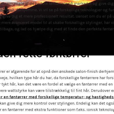
 gennem nogle af de bedste føntørrere på markedet og give dig t
n-finish derhjemme. Vi vil se på forskellige teknologier og fu
og give dig et mere professionelt resultat. Uanset om du er på 
n mere avanceret model til at skabe forskellige stylinger, har v
ilbage, og lad os hjælpe dig med at finde den perfekte føntørre
den rette føntørrer
ørrer er afgørende for at opnå den ønskede salon-finish derhje
je, hvilken type hår du har, da forskellige føntørrere har fors
r tykt hår, kan det være en fordel at vælge en føntørrer med en
ere wattstyrke kan være tilstrækkelig til fint hår. Derudover er
 en føntørrer med forskellige temperatur- og hastighedsi
kan give dig mere kontrol over stylingen. Endelig kan det også
en føntørrer med ekstra funktioner som f.eks. ionisk teknologi 