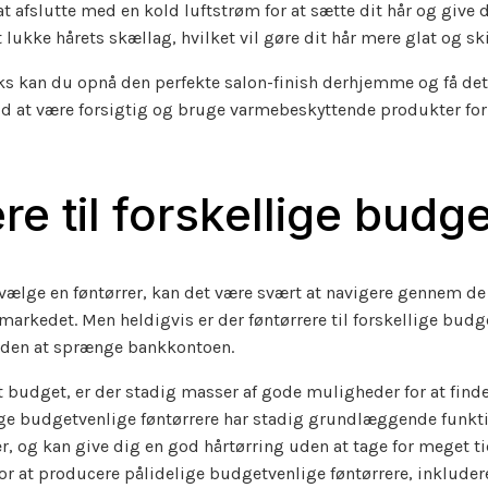
at afslutte med en kold luftstrøm for at sætte dit hår og give d
 lukke hårets skællag, hvilket vil gøre dit hår mere glat og s
ks kan du opnå den perfekte salon-finish derhjemme og få det
tid at være forsigtig og bruge varmebeskyttende produkter for 
re til forskellige budge
vælge en føntørrer, kan det være svært at navigere gennem de
markedet. Men heldigvis er der føntørrere til forskellige budge
 uden at sprænge bankkontoen.
t budget, er der stadig masser af gode muligheder for at finde
ange budgetvenlige føntørrere har stadig grundlæggende funk
r, og kan give dig en god hårtørring uden at tage for meget ti
or at producere pålidelige budgetvenlige føntørrere, inklude