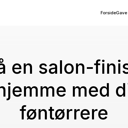
Forside
Gave 
å en salon-fini
hjemme med d
føntørrere