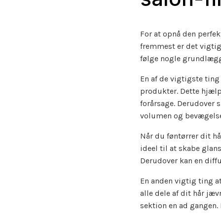
For at opnå den perfekt
fremmest er det vigtigt
følge nogle grundlægge
En af de vigtigste tin
produkter. Dette hjæl
forårsage. Derudover s
volumen og bevægelse t
Når du føntørrer dit hå
ideel til at skabe gl
Derudover kan en diffu
En anden vigtig ting at
alle dele af dit hår jæ
sektion en ad gangen. D