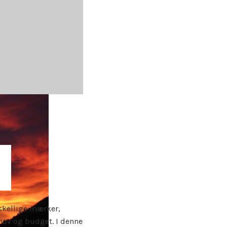
rskellige mærker,
ehov og budget. I denne