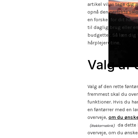
artikel vil vi tage dig
opnå den perfekte salo
en forskel for dit hår 
til daglig brug eller e
budgetter. Så læn dig t
hårplejerutine.
Valg af 
Valg af den rette fønt
fremmest skal du overve
funktioner. Hvis du ha
en føntørrer med en lav
overveje,
om du ønsker
da dette 
overveje, om du ønsker 