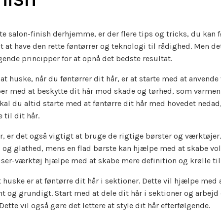
e salon-finish derhjemme, er der flere tips og tricks, du kan f
 at have den rette føntørrer og teknologi til rådighed. Men det
nde principper for at opnå det bedste resultat.
g at huske, når du føntørrer dit hår, er at starte med at anven
per med at beskytte dit hår mod skade og tørhed, som varmen 
kal du altid starte med at føntørre dit hår med hovedet nedad,
il dit hår.
r, er det også vigtigt at bruge de rigtige børster og værktøjer
ans og glathed, mens en flad børste kan hjælpe med at skabe 
ser-værktøj hjælpe med at skabe mere definition og krølle til 
 huske er at føntørre dit hår i sektioner. Dette vil hjælpe med at
vnt og grundigt. Start med at dele dit hår i sektioner og arbej
ette vil også gøre det lettere at style dit hår efterfølgende.