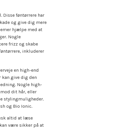
. Disse føntørrere har
skade og give dig mere
gemer hjælpe med at
ger. Nogle
ere frizz og skabe
øntørrere, inkluderer
overveje en high-end
r kan give dig den
hedning. Nogle high-
od dit hår, eller
se stylingmuligheder.
sh og Bio Ionic.
sk altid at læse
kan være sikker på at