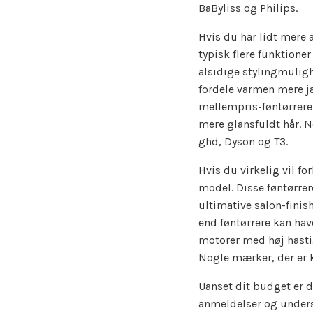
BaByliss og Philips.
Hvis du har lidt mere 
typisk flere funktione
alsidige stylingmulig
fordele varmen mere j
mellempris-føntørrere 
mere glansfuldt hår. N
ghd, Dyson og T3.
Hvis du virkelig vil fo
model. Disse føntørrer
ultimative salon-fini
end føntørrere kan ha
motorer med høj hasti
Nogle mærker, der er k
Uanset dit budget er d
anmeldelser og undersø