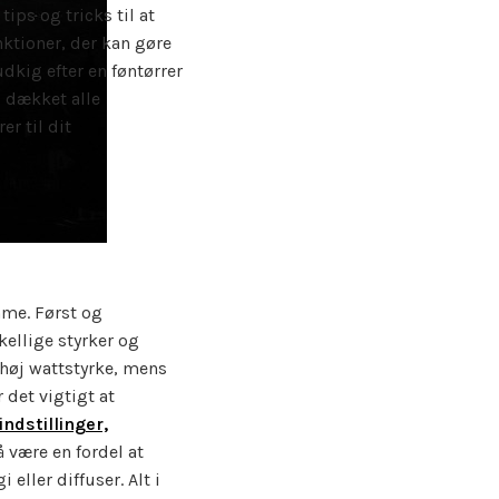
ips og tricks til at
nktioner, der kan gøre
udkig efter en føntørrer
i dækket alle
r til dit
mme. Først og
kellige styrker og
 høj wattstyrke, mens
 det vigtigt at
ndstillinger,
 være en fordel at
eller diffuser. Alt i