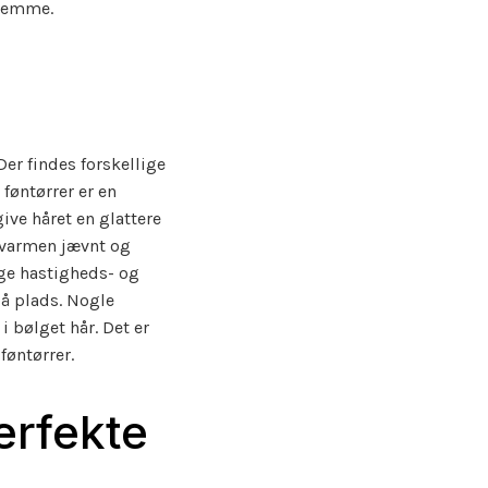
hjemme.
Der findes forskellige
føntørrer er en
ve håret en glattere
r varmen jævnt og
ige hastigheds- og
på plads. Nogle
 bølget hår. Det er
føntørrer.
perfekte