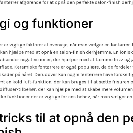
e føntørrer afgørende for at opnå den perfekte salon-finish der
gi og funktioner
 er vigtige faktorer at overveje, når man vælger en føntørrer. 
r kan hjælpe med at opnå en salon-finish derhjemme. En ionisk 
dsender negative ioner, der hjælper med at tæmme frizz og gi
rflade. Keramiske føntørrere er også populære, da de fordele
 skader på håret. Derudover kan nogle føntørrere have forskell
mt en kold luft-funktion, der kan bruges til at sætte frisuren 
 diffuser-tilbehør, der kan hjælpe med at skabe mere volumen i
ilke funktioner der er vigtige for ens behov, når man vælger en 
tricks til at opnå den 
nish