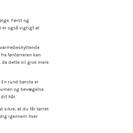
ølge. Først og
 er også vigtigt at
de varmebeskyttende
fra føntørreren kan
 da dette vil give mere
. En rund børste er
volumen og bevægelse.
dit hår.
 sikre, at du får tørret
d dig igennem hver