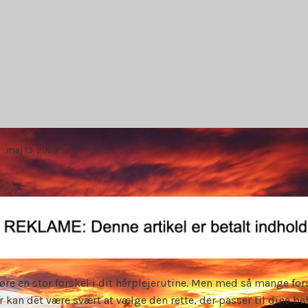
maj 13, 2023
øre en stor forskel i dit hårplejerutine. Men med så mange fo
 kan det være svært at vælge den rette, der passer til dine b