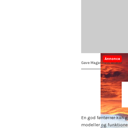
Annonce
Gave Magasinets Artikler
En god føntørrer kan g
modeller og funktioner