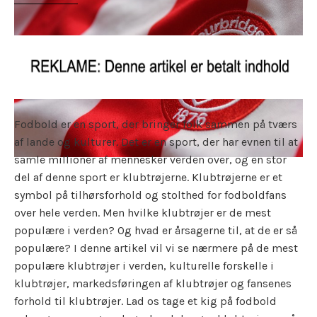
Fodbold er en sport, der bringer folk sammen på tværs
af lande og kulturer. Det er en sport, der har evnen til at
samle millioner af mennesker verden over, og en stor
del af denne sport er klubtrøjerne. Klubtrøjerne er et
symbol på tilhørsforhold og stolthed for fodboldfans
over hele verden. Men hvilke klubtrøjer er de mest
populære i verden? Og hvad er årsagerne til, at de er så
populære? I denne artikel vil vi se nærmere på de mest
populære klubtrøjer i verden, kulturelle forskelle i
klubtrøjer, markedsføringen af klubtrøjer og fansenes
forhold til klubtrøjer. Lad os tage et kig på fodbold