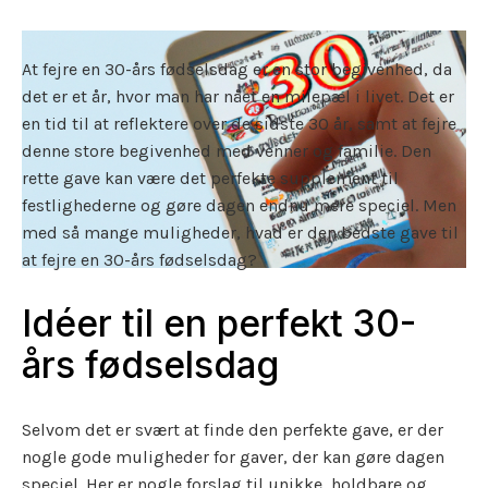
At fejre en 30-års fødselsdag er en stor begivenhed, da
det er et år, hvor man har nået en milepæl i livet. Det er
en tid til at reflektere over de sidste 30 år, samt at fejre
denne store begivenhed med venner og familie. Den
rette gave kan være det perfekte supplement til
festlighederne og gøre dagen endnu mere speciel. Men
med så mange muligheder, hvad er den bedste gave til
at fejre en 30-års fødselsdag?
Idéer til en perfekt 30-
års fødselsdag
Selvom det er svært at finde den perfekte gave, er der
nogle gode muligheder for gaver, der kan gøre dagen
speciel. Her er nogle forslag til unikke, holdbare og