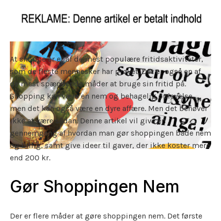
At shoppe er et af de mest populære fritidsaktiviteter,
som de fleste mennesker har prøvet. Det er også en af
de mest spændende måder at bruge sin fritid på.
Shopping kan være en nem og behagelig oplevelse,
men det kan også være en dyre affære. Men det behøver
ikke at være sådan. Denne artikel vil give en
gennemgang af hvordan man gør shoppingen både nem
og billig, samt give ideer til gaver, der ikke koster mere
end 200 kr.
Gør Shoppingen Nem
Der er flere måder at gøre shoppingen nem. Det første