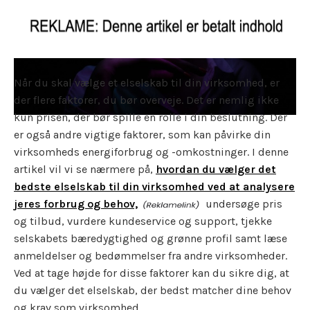
Når du skal vælge et elselskab til din virksomhed, er
der flere faktorer, du bør overveje. Det er nemlig ikke
kun prisen, der bør spille en rolle i din beslutning. Der
er også andre vigtige faktorer, som kan påvirke din
virksomheds energiforbrug og -omkostninger. I denne
artikel vil vi se nærmere på,
hvordan du vælger det
bedste elselskab til din virksomhed ved at analysere
jeres forbrug og behov,
undersøge pris
og tilbud, vurdere kundeservice og support, tjekke
selskabets bæredygtighed og grønne profil samt læse
anmeldelser og bedømmelser fra andre virksomheder.
Ved at tage højde for disse faktorer kan du sikre dig, at
du vælger det elselskab, der bedst matcher dine behov
og krav som virksomhed.