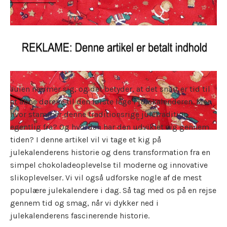
Julen nærmer sig, og det betyder, at det snart er tid til
at åbne dørene til den første låge i julekalenderen. Men
hvor stammer denne traditionsrige juletradition
egentlig fra? Og hvordan har den udviklet sig gennem
tiden? I denne artikel vil vi tage et kig på
julekalenderens historie og dens transformation fra en
simpel chokoladeoplevelse til moderne og innovative
slikoplevelser. Vi vil også udforske nogle af de mest
populære julekalendere i dag. Så tag med os på en rejse
gennem tid og smag, når vi dykker ned i
julekalenderens fascinerende historie.