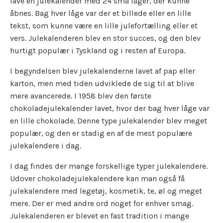
lave en julekalender med 24 små låger, der kunne
åbnes. Bag hver låge var der et billede eller en lille
tekst, som kunne være en lille julefortælling eller et
vers. Julekalenderen blev en stor succes, og den blev
hurtigt populær i Tyskland og i resten af Europa.
I begyndelsen blev julekalenderne lavet af pap eller
karton, men med tiden udviklede de sig til at blive
mere avancerede. I 1958 blev den første
chokoladejulekalender lavet, hvor der bag hver låge var
en lille chokolade. Denne type julekalender blev meget
populær, og den er stadig en af de mest populære
julekalendere i dag.
I dag findes der mange forskellige typer julekalendere.
Udover chokoladejulekalendere kan man også få
julekalendere med legetøj, kosmetik, te, øl og meget
mere. Der er med andre ord noget for enhver smag.
Julekalenderen er blevet en fast tradition i mange