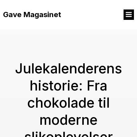
Videre
til
Gave Magasinet
indhold
Julekalenderens
historie: Fra
chokolade til
moderne