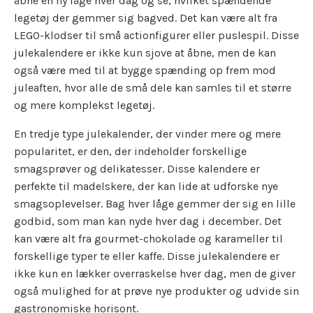
åbne en ny låge hver dag og se, hvilket spændende
legetøj der gemmer sig bagved. Det kan være alt fra
LEGO-klodser til små actionfigurer eller puslespil. Disse
julekalendere er ikke kun sjove at åbne, men de kan
også være med til at bygge spænding op frem mod
juleaften, hvor alle de små dele kan samles til et større
og mere komplekst legetøj.
En tredje type julekalender, der vinder mere og mere
popularitet, er den, der indeholder forskellige
smagsprøver og delikatesser. Disse kalendere er
perfekte til madelskere, der kan lide at udforske nye
smagsoplevelser. Bag hver låge gemmer der sig en lille
godbid, som man kan nyde hver dag i december. Det
kan være alt fra gourmet-chokolade og karameller til
forskellige typer te eller kaffe. Disse julekalendere er
ikke kun en lækker overraskelse hver dag, men de giver
også mulighed for at prøve nye produkter og udvide sin
gastronomiske horisont.