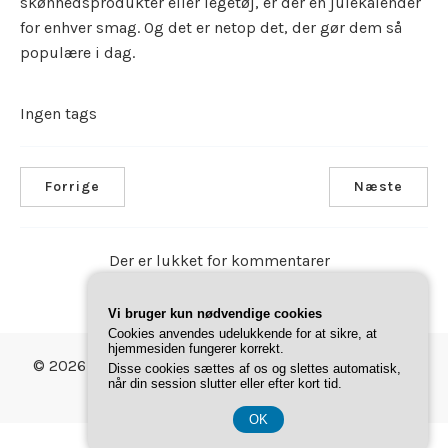
skønhedsprodukter eller legetøj, er der en julekalender
for enhver smag. Og det er netop det, der gør dem så
populære i dag.
Ingen tags
Forrige
Næste
Der er lukket for kommentarer
Vi bruger kun nødvendige cookies
Cookies anvendes udelukkende for at sikre, at
hjemmesiden fungerer korrekt.
© 2026 Gave Magasinet. Bygget med
ved hjælp af
Disse cookies sættes af os og slettes automatisk,
Annonce
når din session slutter eller efter kort tid.
WordPress og
Pathway Theme
.
OK
CVR 37407739