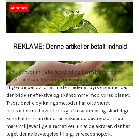
Annonce
juli 7, 2024
Gave Magasinets Artikler
I en tid, hvor miljøbevidsthed og bæredygtighed er
blevet centrale temaer i vores daglige liv, er der et
stigende behov for at finde måder at dyrke planter på,
der både er effektive og skånsomme mod vores planet.
Traditionelle dyrkningsmetoder har ofte været
forbundet med overforbrug af ressourcer og skadelige
kemikalier, men der er en voksende bevægelse mod
mere miljøvenlige alternativer. En af de aktører, der har
taget denne bevægelse til sig, er weedshop.dk.