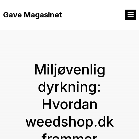
Videre
til
Gave Magasinet
indhold
Miljøvenlig
dyrkning:
Hvordan
weedshop.dk