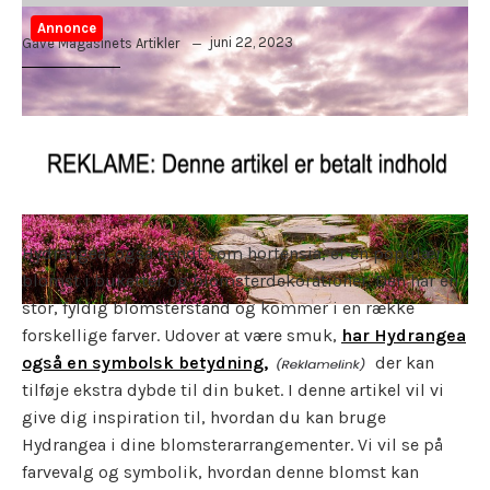
Annonce
juni 22, 2023
Gave Magasinets Artikler
Hydrangea, også kendt som hortensia, er en populær
blomst i buketter og blomsterdekorationer. Den har en
stor, fyldig blomsterstand og kommer i en række
forskellige farver. Udover at være smuk,
har Hydrangea
også en symbolsk betydning,
der kan
tilføje ekstra dybde til din buket. I denne artikel vil vi
give dig inspiration til, hvordan du kan bruge
Hydrangea i dine blomsterarrangementer. Vi vil se på
farvevalg og symbolik, hvordan denne blomst kan