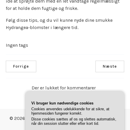
idé at sprøjte dem med en let vandtåge regelmæssigt
for at holde dem fugtige og friske.
Følg disse tips, og du vil kunne nyde dine smukke
Hydrangea-blomster i længere tid.
Ingen tags
Forrige
Næste
Der er lukket for kommentarer
Vi bruger kun nødvendige cookies
Cookies anvendes udelukkende for at sikre, at
hjemmesiden fungerer korrekt.
© 2026 Gave Magasinet. Bygget med
ved hjælp af
Disse cookies sættes af os og slettes automatisk,
Annonce
når din session slutter eller efter kort tid.
WordPress og
Pathway Theme
.