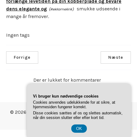
forlænge levetiden på din kobberplade og bevare
dens elegante og
smukke udseende i
mange år fremover.
Ingen tags
Forrige
Næste
Der er lukket for kommentarer
Vi bruger kun nødvendige cookies
Cookies anvendes udelukkende for at sikre, at
hjemmesiden fungerer korrekt.
© 2026 Gave Magasinet. Bygget med
ved hjælp af
Disse cookies sættes af os og slettes automatisk,
Annonce
når din session slutter eller efter kort tid.
WordPress og
Pathway Theme
.
OK