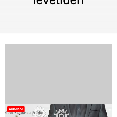
levetiden
Annonce
juni 7, 2023
Gave Magasinets Artikler