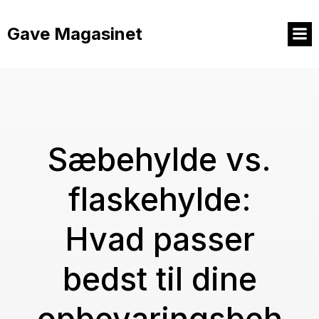
Videre
til
Gave Magasinet
indhold
Sæbehylde vs.
flaskehylde:
Hvad passer
bedst til dine