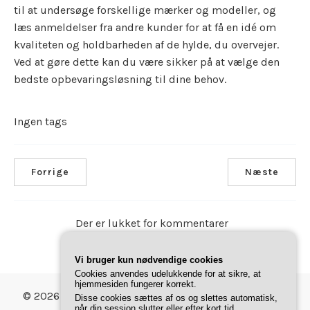
til at undersøge forskellige mærker og modeller, og
læs anmeldelser fra andre kunder for at få en idé om
kvaliteten og holdbarheden af de hylde, du overvejer.
Ved at gøre dette kan du være sikker på at vælge den
bedste opbevaringsløsning til dine behov.
Ingen tags
Forrige
Næste
Der er lukket for kommentarer
Vi bruger kun nødvendige cookies
Cookies anvendes udelukkende for at sikre, at
hjemmesiden fungerer korrekt.
© 2026 Gave Magasinet. Bygget med
ved hjælp af
Disse cookies sættes af os og slettes automatisk,
Annonce
når din session slutter eller efter kort tid.