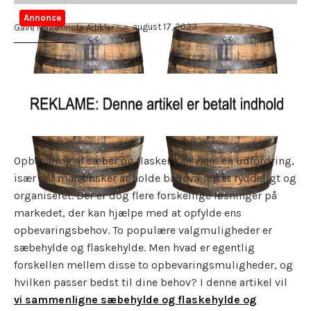
Annonce
august 17, 2023
Gave Magasinets Artikler
Opbevaring af sæber og flasker kan være en udfordring,
især når man ønsker at holde badeværelset ryddeligt og
organiseret. Der er dog flere forskellige løsninger på
markedet, der kan hjælpe med at opfylde ens
opbevaringsbehov. To populære valgmuligheder er
sæbehylde og flaskehylde. Men hvad er egentlig
forskellen mellem disse to opbevaringsmuligheder, og
hvilken passer bedst til dine behov? I denne artikel vil
vi sammenligne sæbehylde og flaskehylde og