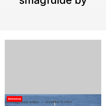
smagfulde by
Annonce
november 15, 2024
Gave Magasinets Artikler