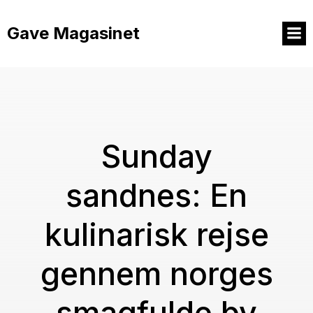
Videre
til
Gave Magasinet
indhold
Sunday
sandnes: En
kulinarisk rejse
gennem norges