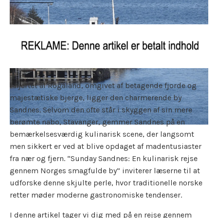
I hjertet af Rogaland, omgivet af betagende fjorde og
majestætiske bjerge, ligger den charmerende by
Sandnes. Selvom den ofte står i skyggen af sin mere
berømte nabo, Stavanger, gemmer Sandnes på en
bemærkelsesværdig kulinarisk scene, der langsomt
men sikkert er ved at blive opdaget af madentusiaster
fra nær og fjern. “Sunday Sandnes: En kulinarisk rejse
gennem Norges smagfulde by” inviterer læserne til at
udforske denne skjulte perle, hvor traditionelle norske
retter møder moderne gastronomiske tendenser.
I denne artikel tager vi dig med på en rejse gennem