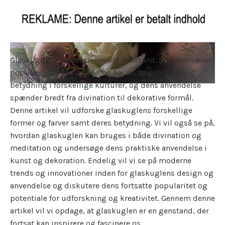
Glaskuglen er en fascinerende genstand, som har været
populær i århundreder. Den har en lang historie og
betydning i forskellige kulturer, og dens anvendelse
spænder bredt fra divination til dekorative formål.
Denne artikel vil udforske glaskuglens forskellige
former og farver samt deres betydning. Vi vil også se på,
hvordan glaskuglen kan bruges i både divination og
meditation og undersøge dens praktiske anvendelse i
kunst og dekoration. Endelig vil vi se på moderne
trends og innovationer inden for glaskuglens design og
anvendelse og diskutere dens fortsatte popularitet og
potentiale for udforskning og kreativitet. Gennem denne
artikel vil vi opdage, at glaskuglen er en genstand, der
fortsat kan inspirere og fascinere os.