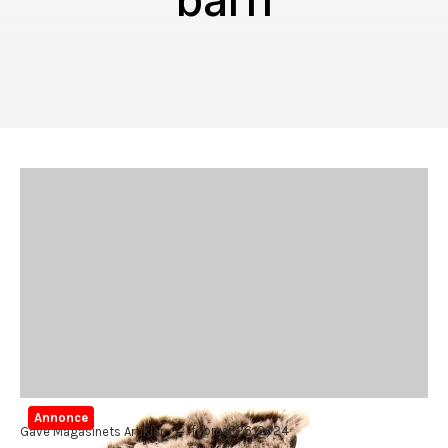
barn
Annonce
februar 26, 2024
Gave Magasinets Artikler