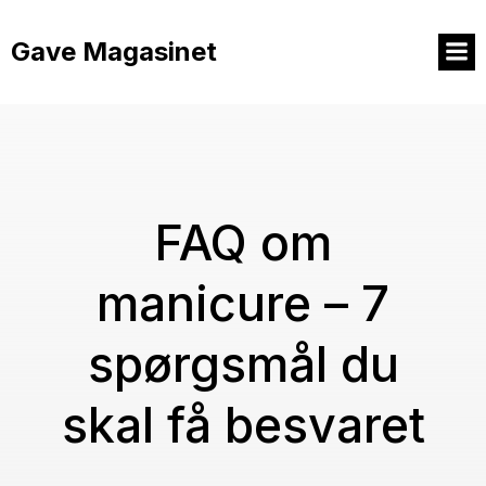
Videre
til
Gave Magasinet
indhold
FAQ om
manicure – 7
spørgsmål du
skal få besvaret