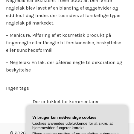
Neglelak har eksisteret i over 5000 år. Den første
neglelak blev lavet af en blanding af æggehvider og
eddike. I dag findes der tusindvis af forskellige typer
neglelak på markedet.
– Manicure: Påføring af et kosmetisk produkt på
fingernegle eller tånegle til forskønnelse, beskyttelse
eller sundhedsformål
– Neglelak: En lak, der påføres negle til dekoration og
beskyttelse
Ingen tags
Der er lukket for kommentarer
Vi bruger kun nødvendige cookies
Cookies anvendes udelukkende for at sikre, at
hjemmesiden fungerer korrekt.
© 2026 Gave Magasinet. Bygget med
ved hjælp af
Disse cookies sættes af os og slettes automatisk,