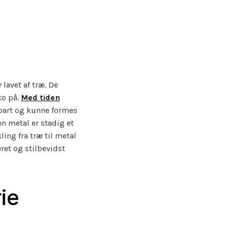
 lavet af træ. De
ko på.
Med tiden
bart og kunne formes
n metal er stadig et
ing fra træ til metal
ret og stilbevidst
ie