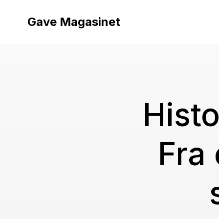
Videre
til
Gave Magasinet
indhold
Hist
Fra 