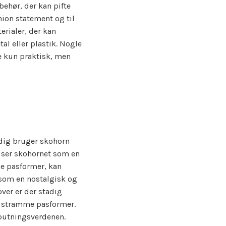
lbehør, der kan pifte
ion statement og til
terialer, der kan
al eller plastik. Nogle
ke kun praktisk, men
adig bruger skohorn
 ser skohornet som en
e pasformer, kan
 som en nostalgisk og
over er der stadig
d stramme pasformer.
oputningsverdenen.