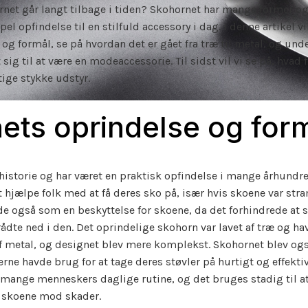
rnet går langt tilbage i tiden? Skohornet har mange former og
el opfindelse til en stilfuld accessory i dag. I denne artikel vi
og formål, se på hvordan det er gået fra træ til metal, og un
sig til at være en modeaccessorie. Til sidst vil vi se på, hvad
gtige stykke udstyr.
ets oprindelse og for
historie og har været en praktisk opfindelse i mange århundre
at hjælpe folk med at få deres sko på, især hvis skoene var str
e også som en beskyttelse for skoene, da det forhindrede at s
ådte ned i den. Det oprindelige skohorn var lavet af træ og h
af metal, og designet blev mere komplekst. Skohornet blev ogs
rne havde brug for at tage deres støvler på hurtigt og effektiv
f mange menneskers daglige rutine, og det bruges stadig til a
 skoene mod skader.