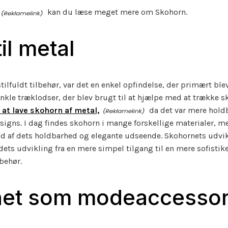
kan du læse meget mere om Skohorn.
til metal
tilfuldt tilbehør, var det en enkel opfindelse, der primært blev
enkle træklodser, der blev brugt til at hjælpe med at trække s
t lave skohorn af metal,
da det var mere hold
igns. I dag findes skohorn i mange forskellige materialer, me
d af dets holdbarhed og elegante udseende. Skohornets udvikl
ets udvikling fra en mere simpel tilgang til en mere sofistike
behør.
et som modeaccessor