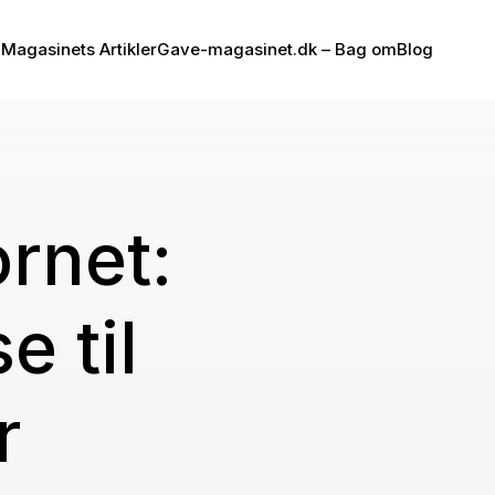
Magasinets Artikler
Gave-magasinet.dk – Bag om
Blog
rnet:
e til
r