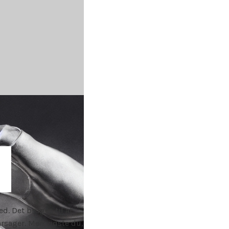
d. Det bruges til at
 årsager. Men vidste du,