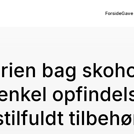
Forside
Gave 
orien bag skoho
enkel opfindels
stilfuldt tilbehø