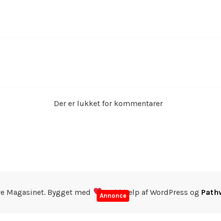
Der er lukket for kommentarer
ve Magasinet. Bygget med
ved hjælp af WordPress og
Path
Annonce