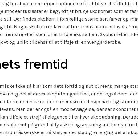
sig fra at være en simpel opfindelse til at blive et stilfuldt ti
ge modeentusiaster er begyndt at bruge skohornet som et fash
e stil. Der findes skohorn i forskellige størrelser, farver og ma
stil. Nogle skohorn er lavet af træ, mens andre er lavet af met
mønstre eller sten for at tilføje ekstra flair. Skohornet er ik
ovt og unikt tilbehør til at tilføje til enhver garderobe.
ets fremtid
 måske ikke så klar som dets fortid og nutid. Mens mange st
dvendig del af deres skoputningsrutine, er der også dem, der
Med færre mennesker, der bærer sko med høje hæle og stramm
elevans. Men der er også en modbevægelse, der ser skohornet
 kan tilføje et strejf af elegance til enhver skopudsning. Derud
or skohornet på grund af fysiske begrænsninger eller sko me
mtid måske ikke er så klar, er det stadig en vigtig del af sk