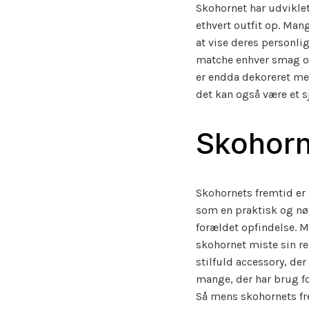
Skohornet har udviklet 
ethvert outfit op. Man
at vise deres personlig
matche enhver smag og 
er endda dekoreret med 
det kan også være et sj
Skohorn
Skohornets fremtid er
som en praktisk og nø
forældet opfindelse. 
skohornet miste sin r
stilfuld accessory, der
mange, der har brug f
Så mens skohornets fre