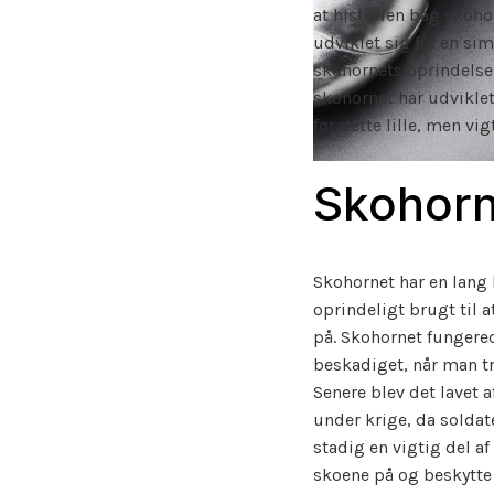
at historien bag skoho
udviklet sig fra en simp
skohornets oprindelse 
skohornet har udviklet 
for dette lille, men vi
Skohorn
Skohornet har en lang 
oprindeligt brugt til 
på. Skohornet fungered
beskadiget, når man tr
Senere blev det lavet 
under krige, da soldate
stadig en vigtig del a
skoene på og beskytte