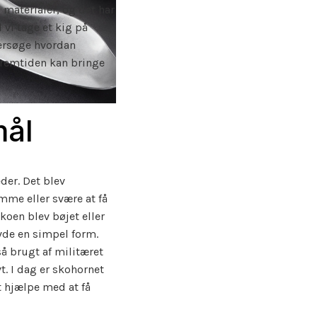
 materialer, og det har
l vi tage et kig på
dersøge hvordan
 fremtiden kan bringe
mål
der. Det blev
amme eller svære at få
koen blev bøjet eller
avde en simpel form.
å brugt af militæret
t. I dag er skohornet
t hjælpe med at få