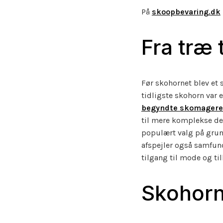
På
skoopbevaring.dk
Fra træ 
Før skohornet blev et s
tidligste skohorn var 
begyndte skomagere a
til mere komplekse des
populært valg på grun
afspejler også samfund
tilgang til mode og til
Skohorn