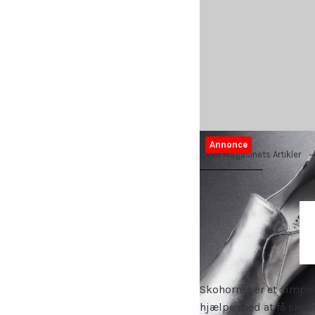
Annonce
Gave Magasinets Artikler
Skohornet er et simpel
hjælpe med at få skoen 