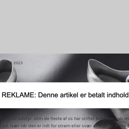
juni 11, 2023
t stykke udstyr, som de fleste af os har stiftet bekendtskab me
på, især når den er lidt for stram eller svær at få på af andre