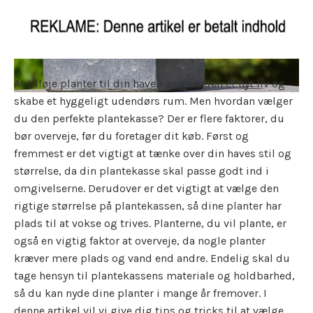
At tilføje planter til din have kan give den et nyt liv og
skabe et hyggeligt udendørs rum. Men hvordan vælger
du den perfekte plantekasse? Der er flere faktorer, du
bør overveje, før du foretager dit køb. Først og
fremmest er det vigtigt at tænke over din haves stil og
størrelse, da din plantekasse skal passe godt ind i
omgivelserne. Derudover er det vigtigt at vælge den
rigtige størrelse på plantekassen, så dine planter har
plads til at vokse og trives. Planterne, du vil plante, er
også en vigtig faktor at overveje, da nogle planter
kræver mere plads og vand end andre. Endelig skal du
tage hensyn til plantekassens materiale og holdbarhed,
så du kan nyde dine planter i mange år fremover. I
denne artikel vil vi give dig tips og tricks til at vælge