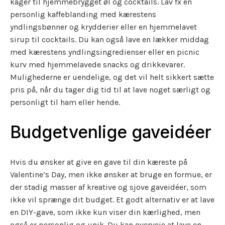
kager til hjemmebrygget øl og cocktails. Lav fx en
personlig kaffeblanding med kærestens
yndlingsbønner og krydderier eller en hjemmelavet
sirup til cocktails. Du kan også lave en lækker middag
med kærestens yndlingsingredienser eller en picnic
kurv med hjemmelavede snacks og drikkevarer.
Mulighederne er uendelige, og det vil helt sikkert sætte
pris på, når du tager dig tid til at lave noget særligt og
personligt til ham eller hende.
Budgetvenlige gaveidéer
Hvis du ønsker at give en gave til din kæreste på
Valentine’s Day, men ikke ønsker at bruge en formue, er
der stadig masser af kreative og sjove gaveidéer, som
ikke vil sprænge dit budget. Et godt alternativ er at lave
en DIY-gave, som ikke kun viser din kærlighed, men
også er personlig og unik. Du kan overveje at lave en