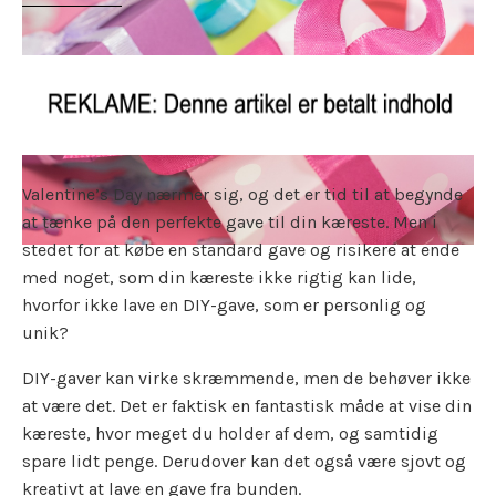
Valentine’s Day nærmer sig, og det er tid til at begynde
at tænke på den perfekte gave til din kæreste. Men i
stedet for at købe en standard gave og risikere at ende
med noget, som din kæreste ikke rigtig kan lide,
hvorfor ikke lave en DIY-gave, som er personlig og
unik?
DIY-gaver kan virke skræmmende, men de behøver ikke
at være det. Det er faktisk en fantastisk måde at vise din
kæreste, hvor meget du holder af dem, og samtidig
spare lidt penge. Derudover kan det også være sjovt og
kreativt at lave en gave fra bunden.