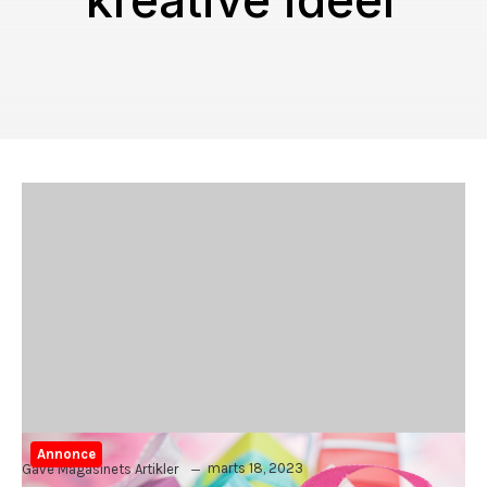
kreative idéer
Annonce
marts 18, 2023
Gave Magasinets Artikler