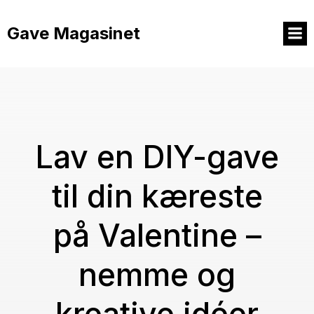
Videre
til
Gave Magasinet
indhold
Lav en DIY-gave
til din kæreste
på Valentine –
nemme og