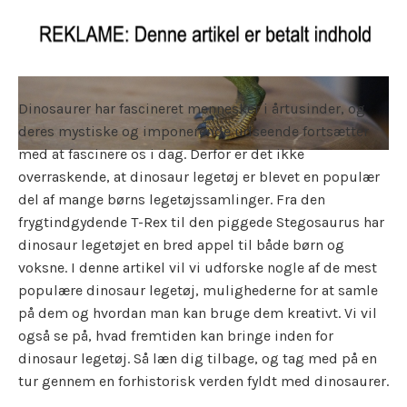
Dinosaurer har fascineret mennesker i årtusinder, og
deres mystiske og imponerende udseende fortsætter
med at fascinere os i dag. Derfor er det ikke
overraskende, at dinosaur legetøj er blevet en populær
del af mange børns legetøjssamlinger. Fra den
frygtindgydende T-Rex til den piggede Stegosaurus har
dinosaur legetøjet en bred appel til både børn og
voksne. I denne artikel vil vi udforske nogle af de mest
populære dinosaur legetøj, mulighederne for at samle
på dem og hvordan man kan bruge dem kreativt. Vi vil
også se på, hvad fremtiden kan bringe inden for
dinosaur legetøj. Så læn dig tilbage, og tag med på en
tur gennem en forhistorisk verden fyldt med dinosaurer.