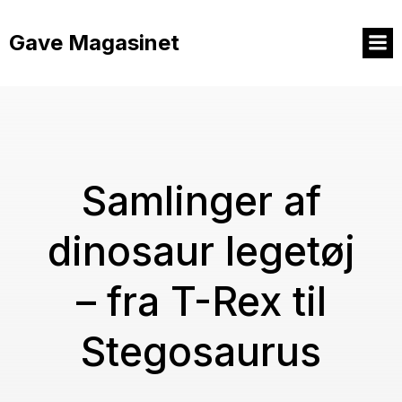
Videre
til
Gave Magasinet
indhold
Samlinger af
dinosaur legetøj
– fra T-Rex til
Stegosaurus