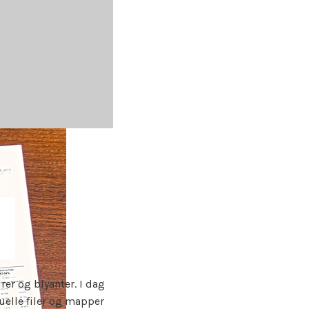
rer og blyanter. I dag
tuelle filer og mapper