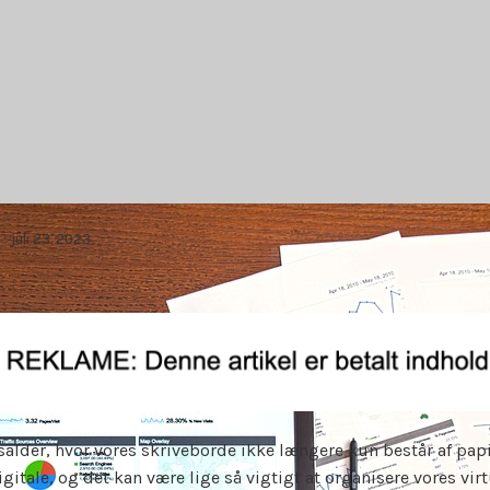
juli 23, 2023
idsalder, hvor vores skriveborde ikke længere kun består af papi
gitale, og det kan være lige så vigtigt at organisere vores vir