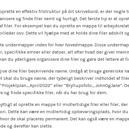
prette en effektiv filstruktur på dit skrivebord, er der nogle t
nisere og finde filer nemt og hurtigt. Det første tip er at opr
af filer. For eksempel kan du oprette en mappe til arbejdsrelater
 billeder osv. Dette vil hjælpe med at holde dine filer adskilt o
rette undermapper inden for hver hovedmappe. Disse undermap
r, specifikke emner eller datoer, alt efter hvad der giver menin
n du yderligere organisere dine filer og gøre det lettere at f
 give dine filer beskrivende navne. Undgå at bruge generiske
det skal du bruge navne, der tydeligt beskriver indholdet af fi
“Projektplan_April2022” eller “Bryllupsfoto_JohnOgJane”. Det
e og finde specifikke filer, når du har brug for dem.
ttigt at oprette en mappe til midlertidige filer eller filer, der
ori. Dette kan være en midlertidig opbevaringsplads, hvor du k
 hvor de skal placeres permanent. Det kan også være en mappe t
ode og derefter kan slette.