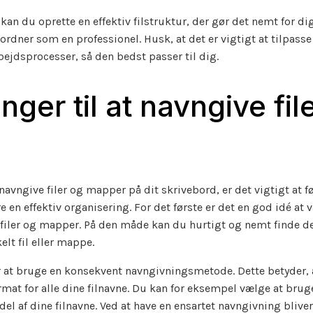
 kan du oprette en effektiv filstruktur, der gør det nemt for di
rdner som en professionel. Husk, at det er vigtigt at tilpasse 
ejdsprocesser, så den bedst passer til dig.
nger til at navngive fil
navngive filer og mapper på dit skrivebord, er det vigtigt at f
re en effektiv organisering. For det første er det en god idé a
 filer og mapper. På den måde kan du hurtigt og nemt finde det
elt fil eller mappe.
r at bruge en konsekvent navngivningsmetode. Dette betyder,
at for alle dine filnavne. Du kan for eksempel vælge at bruge
el af dine filnavne. Ved at have en ensartet navngivning bliver 