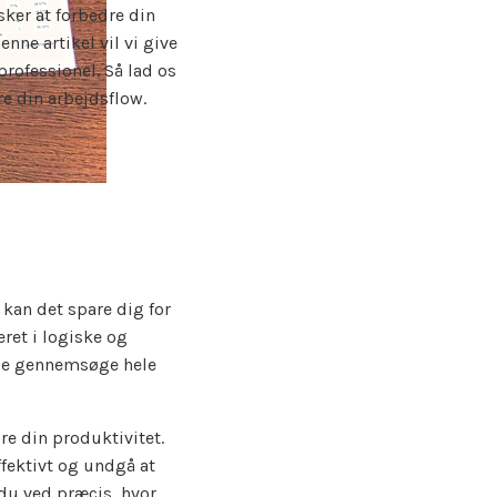
ker at forbedre din
nne artikel vil vi give
professionel. Så lad os
e din arbejdsflow.
e kan det spare dig for
eret i logiske og
lle gennemsøge hele
e din produktivitet.
ffektivt og undgå at
 du ved præcis, hvor