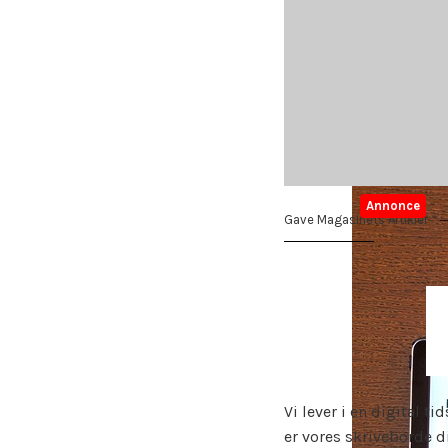
Annonce
Gave Magasinets Artikler
Vi lever i en digital t
er vores skriveborde di