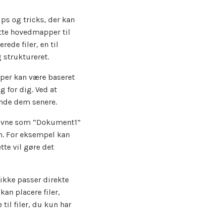
ips og tricks, der kan
ette hovedmapper til
ede filer, en til
g struktureret.
per kan være baseret
g for dig. Ved at
inde dem senere.
 navne som “Dokument1”
len. For eksempel kan
te vil gøre det
 ikke passer direkte
an placere filer,
il filer, du kun har