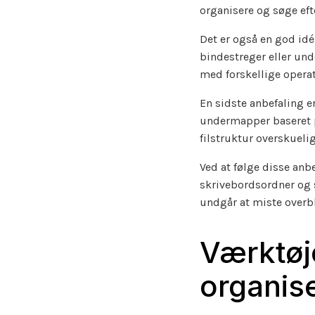
organisere og søge efte
Det er også en god idé
bindestreger eller unde
med forskellige oper
En sidste anbefaling er
undermapper baseret på
filstruktur overskuelig 
Ved at følge disse anb
skrivebordsordner og s
undgår at miste overbl
Værktøje
organis