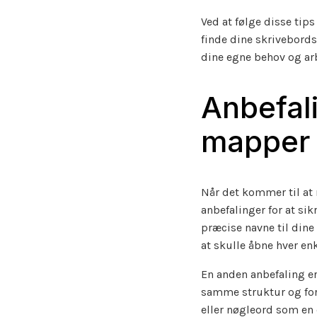
Ved at følge disse tips
finde dine skrivebordso
dine egne behov og arb
Anbefali
mapper
Når det kommer til at 
anbefalinger for at sik
præcise navne til dine
at skulle åbne hver enk
En anden anbefaling e
samme struktur og form
eller nøgleord som en d