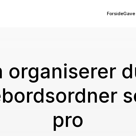
Forside
Gave 
 organiserer d
ebordsordner 
pro