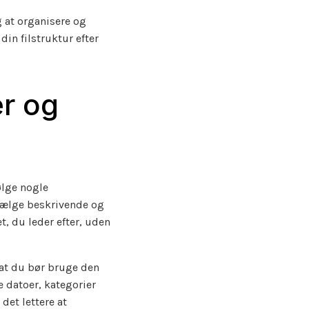
g at organisere og
din filstruktur efter
er og
ølge nogle
t vælge beskrivende og
, du leder efter, uden
 at du bør bruge den
 datoer, kategorier
det lettere at