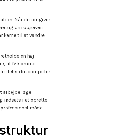
iration. Når du omgiver
rere sig om opgaven
ankerne til at vandre
retholde en høj
kre, at følsomme
 du deler din computer
t arbejde, øge
 indsats i at oprette
n professionel måde.
lstruktur