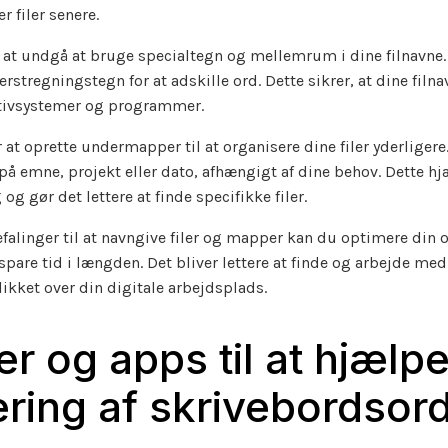
r filer senere.
 at undgå at bruge specialtegn og mellemrum i dine filnavne.
rstregningstegn for at adskille ord. Dette sikrer, at dine filn
ativsystemer og programmer.
 at oprette undermapper til at organisere dine filer yderligere
 emne, projekt eller dato, afhængigt af dine behov. Dette hj
og gør det lettere at finde specifikke filer.
efalinger til at navngive filer og mapper kan du optimere din 
pare tid i længden. Det bliver lettere at finde og arbejde med 
ikket over din digitale arbejdsplads.
r og apps til at hjælp
ering af skrivebordsor