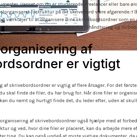
menter. Uanset om du er studerende, freelancer eller bare øns
elorganiseret filstruktur på dit skrivebord være afgørende. I de
 og værktøjer til at organisere dine skrivebordsordner som en 
opdage, hvordan du kan optimere din filhåndtering og forbedr
organisering af
rdsordner er vigtigt
g af skrivebordsordner er vigtig af flere årsager. For det først
du skal finde de filer, du har brug for. Når dine filer er organis
an du nemt og hurtigt finde det, du leder efter, uden at sku
organisering af skrivebordsordner også hjælpe med at forbedr
ktur og ved, hvor dine filer er placeret, kan du arbejde mere e
efter ting. Du kan også undgå at miste vigtige dokumenter, da