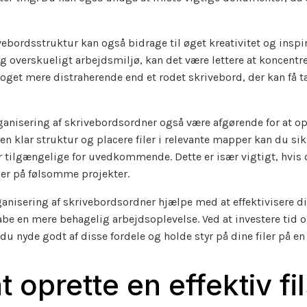
vebordsstruktur kan også bidrage til øget kreativitet og insp
g overskueligt arbejdsmiljø, kan det være lettere at koncent
noget mere distraherende end et rodet skrivebord, der kan få t
anisering af skrivebordsordner også være afgørende for at op
 en klar struktur og placere filer i relevante mapper kan du si
r tilgængelige for uvedkommende. Dette er især vigtigt, hvis
der på følsomme projekter.
rganisering af skrivebordsordner hjælpe med at effektivisere di
be en mere behagelig arbejdsoplevelse. Ved at investere tid og
 du nyde godt af disse fordele og holde styr på dine filer på e
at oprette en effektiv fi