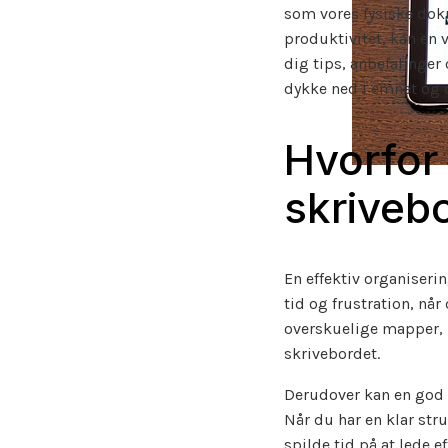
som vores fysiske doku
produktivitet, kan en v
dig tips, anbefalinger
dykke ned i emnet og 
Hvorfor 
skrivebo
En effektiv organiserin
tid og frustration, når 
overskuelige mapper, k
skrivebordet.
Derudover kan en god 
Når du har en klar stru
spilde tid på at lede 