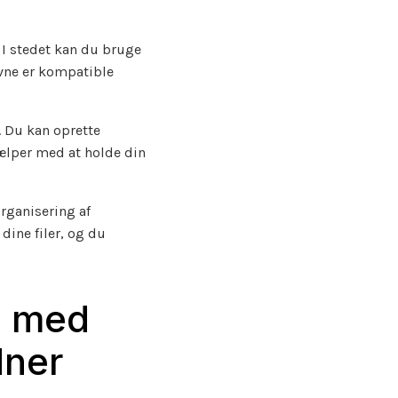
 I stedet kan du bruge
avne er kompatible
. Du kan oprette
ælper med at holde din
organisering af
dine filer, og du
e med
dner